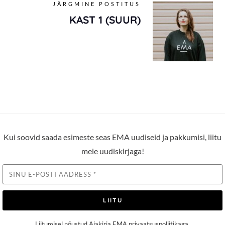
JÄRGMINE POSTITUS
KAST 1 (SUUR)
Kui soovid saada esimeste seas EMA uudiseid ja pakkumisi, liitu
meie uudiskirjaga!
LIITU
Liitumisel nõustud Ajakirja EMA
privaatsuspoliitikaga
.