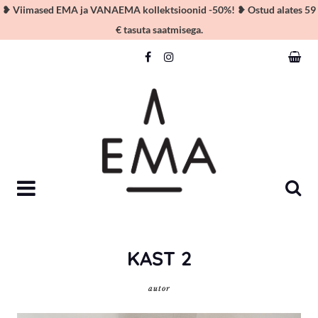
❥ Viimased EMA ja VANAEMA kollektsioonid -50%! ❥ Ostud alates 59
€ tasuta saatmisega.
Skip
to
content
KAST 2
autor