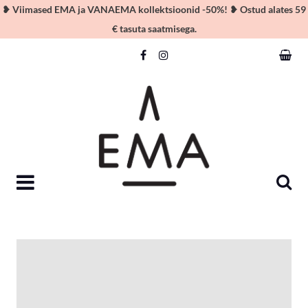
❥ Viimased EMA ja VANAEMA kollektsioonid -50%! ❥ Ostud alates 59
€ tasuta saatmisega.
Skip
to
content