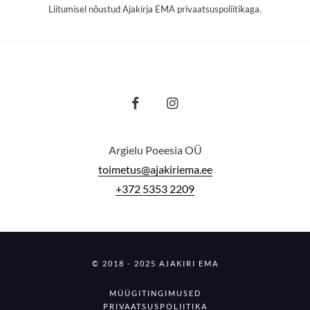
Liitumisel nõustud Ajakirja EMA
privaatsuspoliitikaga
.
Argielu Poeesia OÜ
toimetus@ajakiriema.ee
+372 5353 2209
© 2018 - 2025 AJAKIRI EMA
MÜÜGITINGIMUSED
PRIVAATSUSPOLIITIKA