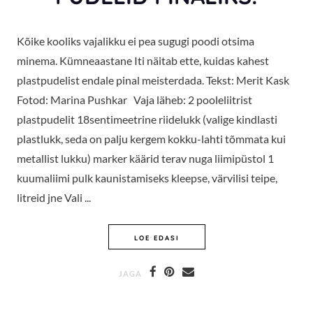
Kõike kooliks vajalikku ei pea sugugi poodi otsima
minema. Kümneaastane Iti näitab ette, kuidas kahest
plastpudelist endale pinal meisterdada. Tekst: Merit Kask
Fotod: Marina Pushkar Vaja läheb: 2 pooleliitrist
plastpudelit 18sentimeetrine riidelukk (valige kindlasti
plastlukk, seda on palju kergem kokku-lahti tõmmata kui
metallist lukku) marker käärid terav nuga liimipüstol 1
kuumaliimi pulk kaunistamiseks kleepse, värvilisi teipe,
litreid jne Vali ...
PUDELID PINALIKS!
LOE EDASI
JAGA