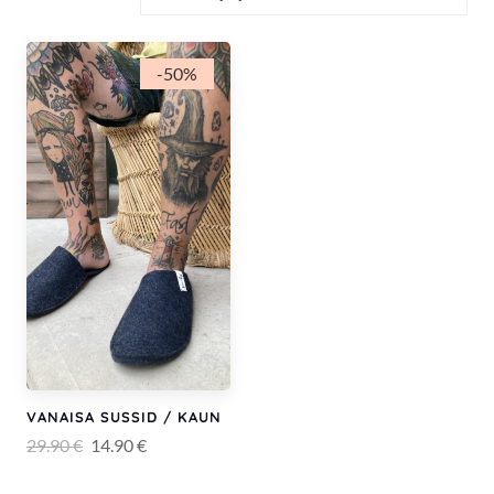
-50%
VANAISA SUSSID / KAUN
Algne
Current
29.90
€
14.90
€
hind
price