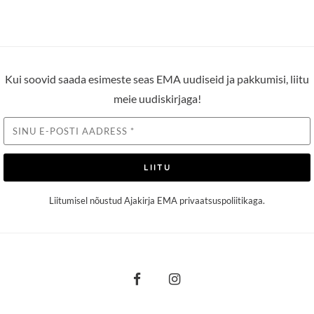
oli:
is:
29.90 €.
14.90 €.
Kui soovid saada esimeste seas EMA uudiseid ja pakkumisi, liitu
meie uudiskirjaga!
LIITU
Liitumisel nõustud Ajakirja EMA
privaatsuspoliitikaga
.