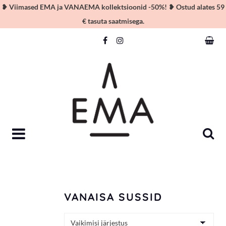
❥ Viimased EMA ja VANAEMA kollektsioonid -50%! ❥ Ostud alates 59
€ tasuta saatmisega.
Skip
to
content
VANAISA SUSSID