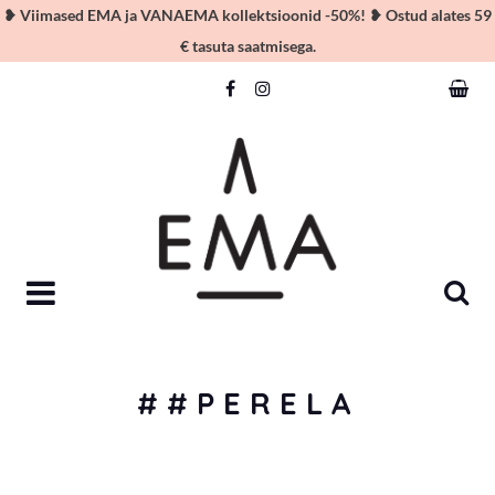
❥ Viimased EMA ja VANAEMA kollektsioonid -50%! ❥ Ostud alates 59
€ tasuta saatmisega.
Skip
to
content
##PERELA