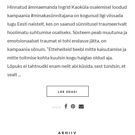
Hinnatud ämmaemanda Ingrid Kaoküla osalemisel loodud
kampaania #minakasünnitajana on kogunud ligi viissada
lugu Eesti naistelt, kes on saanud sünnitusel traumeerivalt
hoolimatu suhtumise osaliseks. Süsteem peab muutuma ja
emotsionaalset traumat ei tohi endasse jätta, on
kampaania sõnum. “Etteheiteid beebi mitte kaisutamise ja
mitte toitmise kohta kuulsin kogu haiglas oldud aja.
Lõpuks ei tahtnudki enam neilt abi küsida, sest tundsin, et
sealt ...
NAINE. SÜNNITUS. VÄÄRIKUS.
LOE EDASI
JAGA
ARHIIV